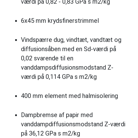
værdi på 0,82 - 0,83 GPa s m2/kg
6x45 mm krydsfinerstrimmel
Vindspærre dug, vindtæt, vandtæt og
diffusionsåben med en Sd-værdi på
0,02 svarende til en
vanddampsdiffusionsmodstand Z-
værdi på 0,114 GPa s m2/kg
400 mm element med halmisolering
Dampbremse af papir med
vanddampdiffusionsmodstand Z‐værdi
på 36,12 GPa s m2/kg