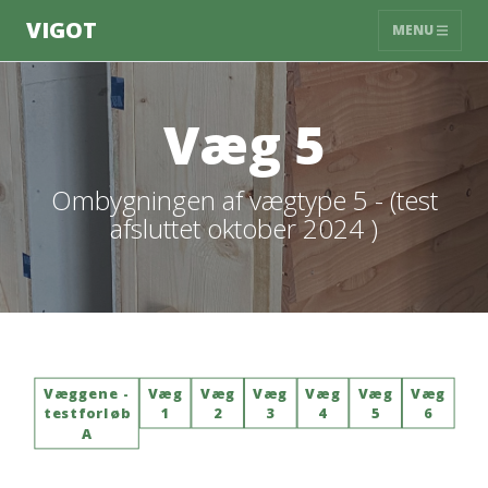
VIGOT
MENU
Væg 5
Ombygningen af vægtype 5 - (test
afsluttet oktober 2024 )
Væggene -
Væg
Væg
Væg
Væg
Væg
Væg
testforløb
1
2
3
4
5
6
A