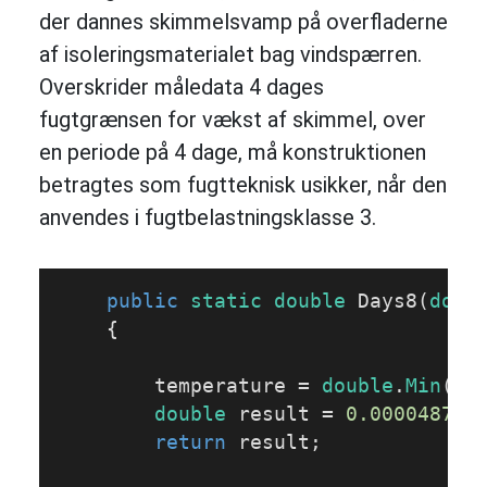
der dannes skimmelsvamp på overfladerne
af isoleringsmaterialet bag vindspærren.
Overskrider måledata 4 dages
fugtgrænsen for vækst af skimmel, over
en periode på 4 dage, må konstruktionen
betragtes som fugtteknisk usikker, når den
anvendes i fugtbelastningsklasse 3.
public
static
double
Days8
(
doub
{

        temperature = 
double
.
Min
(te
double
 result = 
0.000048767
return
 result;
