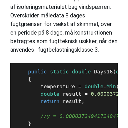
af isoleringsmaterialet bag vindspærren.
Overskrider måledata 8 dages
fugtgrænsen for vækst af skimmel, over
en periode på 8 dage, må konstruktionen
betragtes som fugtteknisk usikker, når den
anvendes i fugtbelastningsklasse 3.
public
static
double
Days16
(
dou
{

        temperature = 
double
.
Min
(te
double
 result = 
0.000037249
return
 result;

//y = 0.0000372494172494742