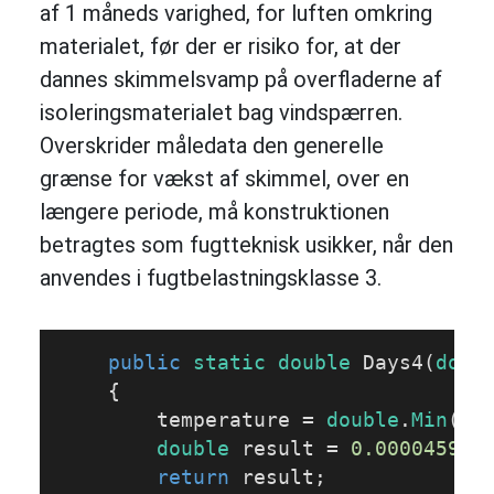
af 1 måneds varighed, for luften omkring
materialet, før der er risiko for, at der
dannes skimmelsvamp på overfladerne af
isoleringsmaterialet bag vindspærren.
Overskrider måledata den generelle
grænse for vækst af skimmel, over en
længere periode, må konstruktionen
betragtes som fugtteknisk usikker, når den
anvendes i fugtbelastningsklasse 3.
public
static
double
Days4
(
doub
{

        temperature = 
double
.
Min
(te
double
 result = 
0.000045999
return
 result;
