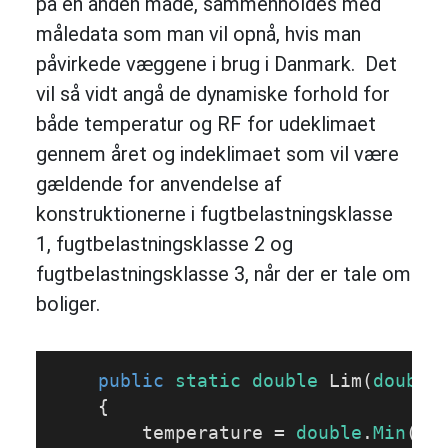
på en anden måde, sammenholdes med
måledata som man vil opnå, hvis man
påvirkede væggene i brug i Danmark. Det
vil så vidt angå de dynamiske forhold for
både temperatur og RF for udeklimaet
gennem året og indeklimaet som vil være
gældende for anvendelse af
konstruktionerne i fugtbelastningsklasse
1, fugtbelastningsklasse 2 og
fugtbelastningsklasse 3, når der er tale om
boliger.
public
static
double
Lim
(
double
{

        temperature = 
double
.
Min
(te